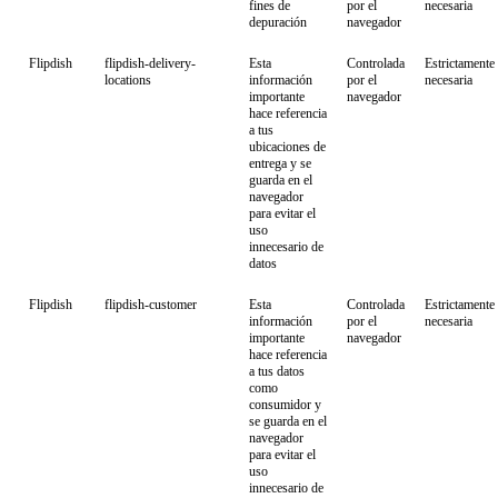
fines de
por el
necesaria
depuración
navegador
Flipdish
flipdish-delivery-
Esta
Controlada
Estrictamente
locations
información
por el
necesaria
importante
navegador
hace referencia
a tus
ubicaciones de
entrega y se
guarda en el
navegador
para evitar el
uso
innecesario de
datos
Flipdish
flipdish-customer
Esta
Controlada
Estrictamente
información
por el
necesaria
importante
navegador
hace referencia
a tus datos
como
consumidor y
se guarda en el
navegador
para evitar el
uso
innecesario de