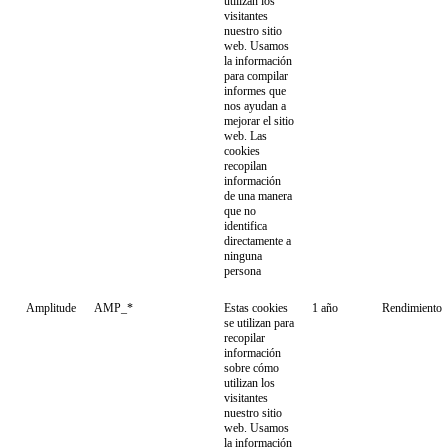
utilizan los
visitantes
nuestro sitio
web. Usamos
la información
para compilar
informes que
nos ayudan a
mejorar el sitio
web. Las
cookies
recopilan
información
de una manera
que no
identifica
directamente a
ninguna
persona
Amplitude
AMP_*
Estas cookies
1 año
Rendimiento
se utilizan para
recopilar
información
sobre cómo
utilizan los
visitantes
nuestro sitio
web. Usamos
la información