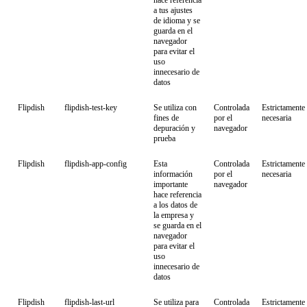
hace referencia
a tus ajustes
de idioma y se
guarda en el
navegador
para evitar el
uso
innecesario de
datos
Flipdish
flipdish-test-key
Se utiliza con
Controlada
Estrictamente
fines de
por el
necesaria
depuración y
navegador
prueba
Flipdish
flipdish-app-config
Esta
Controlada
Estrictamente
información
por el
necesaria
importante
navegador
hace referencia
a los datos de
la empresa y
se guarda en el
navegador
para evitar el
uso
innecesario de
datos
Flipdish
flipdish-last-url
Se utiliza para
Controlada
Estrictamente