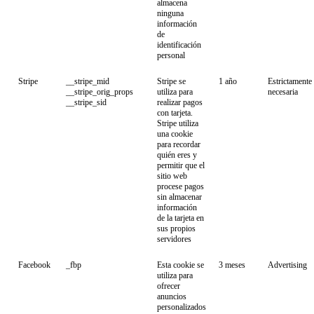
almacena
ninguna
información
de
identificación
personal
Stripe
__stripe_mid
Stripe se
1 año
Estrictamente
__stripe_orig_props
utiliza para
necesaria
__stripe_sid
realizar pagos
con tarjeta.
Stripe utiliza
una cookie
para recordar
quién eres y
permitir que el
sitio web
procese pagos
sin almacenar
información
de la tarjeta en
sus propios
servidores
Facebook
_fbp
Esta cookie se
3 meses
Advertising
utiliza para
ofrecer
anuncios
personalizados