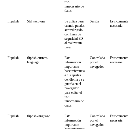
uso
innecesario de
datos
Flipdish
$fd.wo.b.om
Se utiliza para
Sesión
Estrictamente
cuando puedes
necesaria
ser redirigido
con fines de
seguridad 3D
al realizar un
pago
Flipdish
flipdsh-current-
Esta
Controlada
Estrictamente
language
información
por el
necesaria
importante
navegador
hace referencia
a tus ajustes
de idioma y se
guarda en el
navegador
para evitar el
uso
innecesario de
datos
Flipdish
flipdsh-language
Esta
Controlada
Estrictamente
información
por el
necesaria
importante
navegador