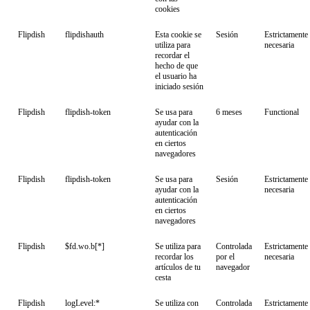
cookies
Flipdish
flipdishauth
Esta cookie se
Sesión
Estrictamente
utiliza para
necesaria
recordar el
hecho de que
el usuario ha
iniciado sesión
Flipdish
flipdish-token
Se usa para
6 meses
Functional
ayudar con la
autenticación
en ciertos
navegadores
Flipdish
flipdish-token
Se usa para
Sesión
Estrictamente
ayudar con la
necesaria
autenticación
en ciertos
navegadores
Flipdish
$fd.wo.b[*]
Se utiliza para
Controlada
Estrictamente
recordar los
por el
necesaria
artículos de tu
navegador
cesta
Flipdish
logLevel:*
Se utiliza con
Controlada
Estrictamente