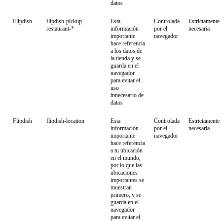
datos
Flipdish
flipdish-pickup-
Esta
Controlada
Estrictamente
restaurant-*
información
por el
necesaria
importante
navegador
hace referencia
a los datos de
la tienda y se
guarda en el
navegador
para evitar el
uso
innecesario de
datos
Flipdish
flipdish-location
Esta
Controlada
Estrictamente
información
por el
necesaria
importante
navegador
hace referencia
a tu ubicación
en el mundo,
por lo que las
ubicaciones
importantes se
muestran
primero, y se
guarda en el
navegador
para evitar el