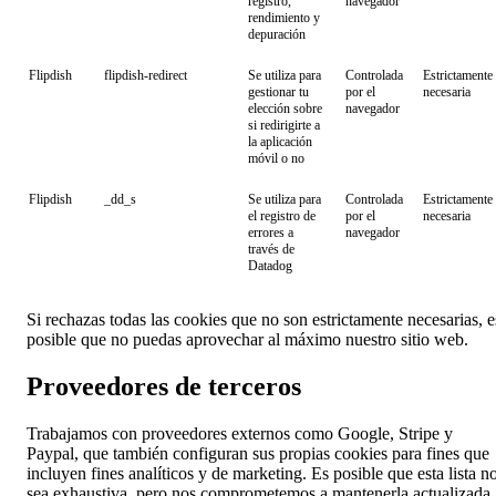
registro,
navegador
rendimiento y
depuración
Flipdish
flipdish-redirect
Se utiliza para
Controlada
Estrictamente
gestionar tu
por el
necesaria
elección sobre
navegador
si redirigirte a
la aplicación
móvil o no
Flipdish
_dd_s
Se utiliza para
Controlada
Estrictamente
el registro de
por el
necesaria
errores a
navegador
través de
Datadog
Si rechazas todas las cookies que no son estrictamente necesarias, e
posible que no puedas aprovechar al máximo nuestro sitio web.
Proveedores de terceros
Trabajamos con proveedores externos como Google, Stripe y
Paypal, que también configuran sus propias cookies para fines que
incluyen fines analíticos y de marketing. Es posible que esta lista n
sea exhaustiva, pero nos comprometemos a mantenerla actualizada