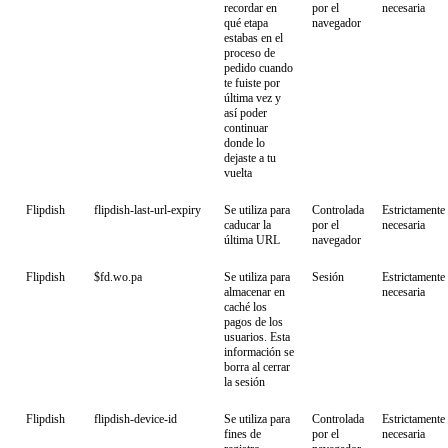
recordar en
por el
necesaria
qué etapa
navegador
estabas en el
proceso de
pedido cuando
te fuiste por
última vez y
así poder
continuar
donde lo
dejaste a tu
vuelta
Flipdish
flipdish-last-url-expiry
Se utiliza para
Controlada
Estrictamente
caducar la
por el
necesaria
última URL
navegador
Flipdish
$fd.wo.pa
Se utiliza para
Sesión
Estrictamente
almacenar en
necesaria
caché los
pagos de los
usuarios. Esta
información se
borra al cerrar
la sesión
Flipdish
flipdish-device-id
Se utiliza para
Controlada
Estrictamente
fines de
por el
necesaria