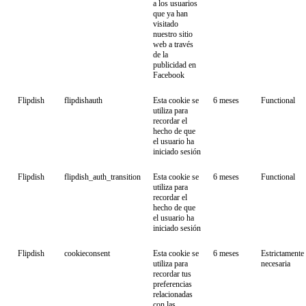
a los usuarios
que ya han
visitado
nuestro sitio
web a través
de la
publicidad en
Facebook
Flipdish
flipdishauth
Esta cookie se
6 meses
Functional
utiliza para
recordar el
hecho de que
el usuario ha
iniciado sesión
Flipdish
flipdish_auth_transition
Esta cookie se
6 meses
Functional
utiliza para
recordar el
hecho de que
el usuario ha
iniciado sesión
Flipdish
cookieconsent
Esta cookie se
6 meses
Estrictamente
utiliza para
necesaria
recordar tus
preferencias
relacionadas
con las